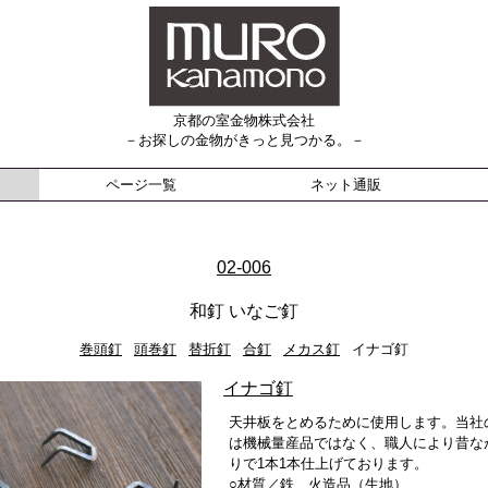
京都の室金物株式会社
－お探しの金物がきっと見つかる。－
ページ一覧
ネット通販
02-006
和釘 いなご釘
巻頭釘
頭巻釘
替折釘
合釘
メカス釘
イナゴ釘
イナゴ釘
天井板をとめるために使用します。当社
は機械量産品ではなく、職人により昔な
りで1本1本仕上げております。
○材質／鉄 火造品（生地）