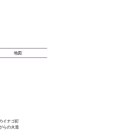
地図
のイナゴ釘
がらの火造