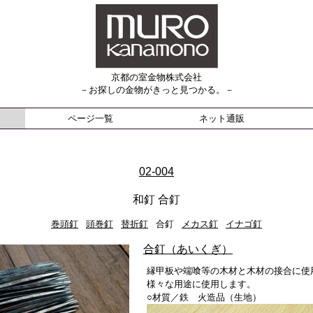
京都の室金物株式会社
－お探しの金物がきっと見つかる。－
ページ一覧
ネット通販
02-004
和釘 合釘
巻頭釘
頭巻釘
替折釘
合釘
メカス釘
イナゴ釘
合釘（あいくぎ）
縁甲板や端喰等の木材と木材の接合に使
様々な用途に使用します。
○材質／鉄 火造品（生地）