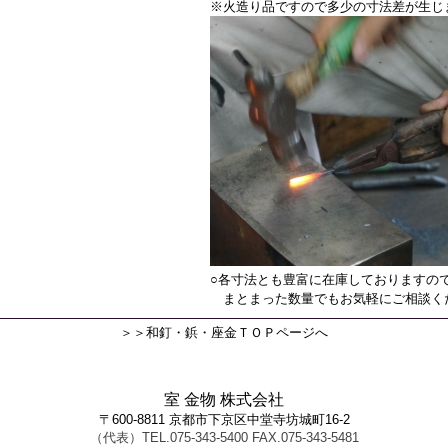
※火造り品ですので多少の寸法差が生じ
○各寸法とも豊富に在庫しておりますの
まとまった数量でもお気軽にご相談く
＞＞和釘・鋲・座金ＴＯＰページへ
室 金物 株式会社
〒600-8811 京都市下京区中堂寺坊城町16-2
（代表）TEL.075-343-5400 FAX.075-343-5481