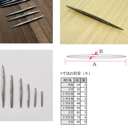
○寸法の目安（※）