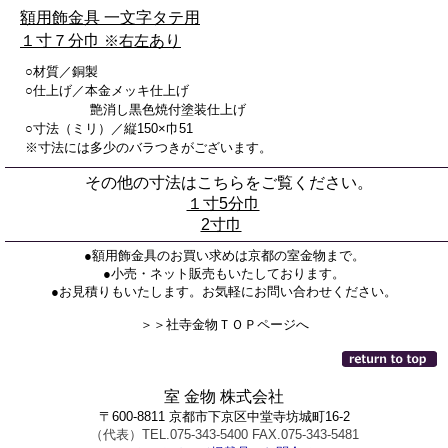
額用飾金具 一文字タテ用
１寸７分巾
※右左
あり
○材質／銅製
○仕上げ／本金メッキ仕上げ
艶消し黒色焼付塗装仕上げ
○寸法（ミリ）／縦150×巾51
※寸法には多少のバラつきがございます。
その他の寸法
はこちらをご覧ください。
１寸5分巾
2寸巾
●額用飾金具のお買い求めは京都の室金物まで。
●小売・ネット販売もいたしております。
●お見積りもいたします。お気軽にお問い合わせください。
＞＞社寺金物ＴＯＰページへ
室 金物 株式会社
〒600-8811 京都市下京区中堂寺坊城町16-2
（代表）TEL.075-343-5400 FAX.075-343-5481