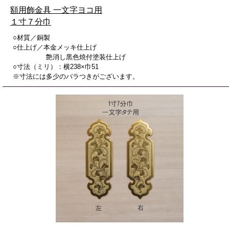
額用飾金具 一文字ヨコ用
１寸７分巾
○材質／銅製
○仕上げ／本金メッキ仕上げ
艶消し黒色焼付塗装仕上げ
○寸法（ミリ）：横238×巾51
※寸法には多少のバラつきがございます。