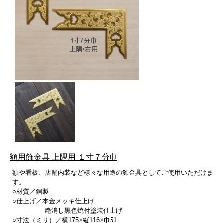
額用飾金具 上隅用 １寸７分巾
額や看板、店舗内装など様々な用途の飾金具としてご使用いただけま
す。
○材質／銅製
○仕上げ／本金メッキ仕上げ
艶消し黒色焼付塗装仕上げ
○寸法（ミリ）／横175×縦116×巾51