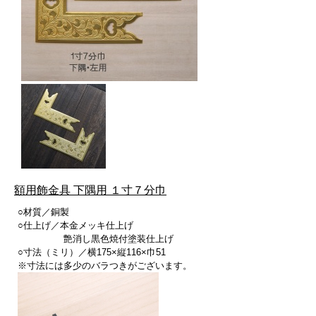
額用飾金具 下隅用 １寸７分巾
○材質／銅製
○仕上げ／本金メッキ仕上げ
艶消し黒色焼付塗装仕上げ
○寸法（ミリ）／横175×縦116×巾51
※寸法には多少のバラつきがございます。