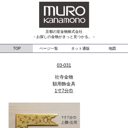
京都の室金物株式会社
－お探しの金物がきっと見つかる。－
TOP
ページ一覧
ネット通販
地図
03-031
社寺金物
額用飾金具
1寸7分巾