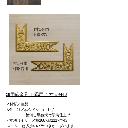
額用飾金具 下隅用 １寸５分巾
○材質／銅製
○仕上げ／本金メッキ仕上げ
艶消し黒色焼付塗装仕上げ
○寸法（ミリ）／横168×縦111×巾43
※寸法には多少のバラつきがございます。