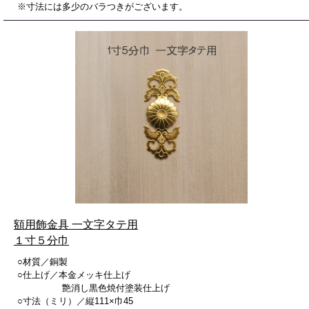
※寸法には多少のバラつきがございます。
額用飾金具 一文字タテ用
１寸５分巾
○材質／銅製
○仕上げ／本金メッキ仕上げ
艶消し黒色焼付塗装仕上げ
○寸法（ミリ）／縦111×巾45