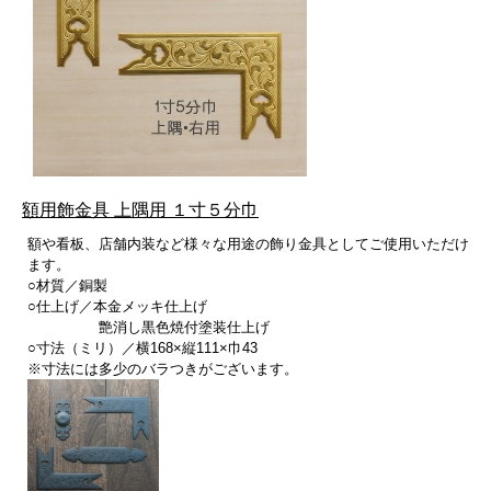
額用飾金具 上隅用 １寸５分巾
額や看板、店舗内装など様々な用途の飾り金具としてご使用いただけ
ます。
○材質／銅製
○仕上げ／本金メッキ仕上げ
艶消し黒色焼付塗装仕上げ
○寸法（ミリ）／横168×縦111×巾43
※寸法には多少のバラつきがございます。