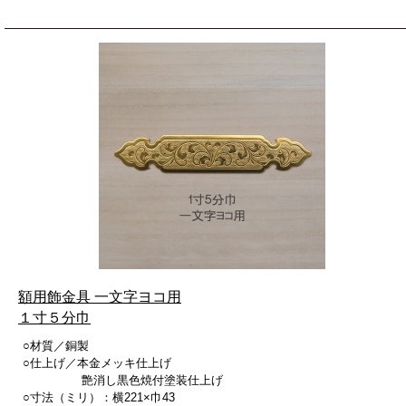
額用飾金具 一文字ヨコ用
１寸５分巾
○材質／銅製
○仕上げ／本金メッキ仕上げ
艶消し黒色焼付塗装仕上げ
○寸法（ミリ）：横221×巾43