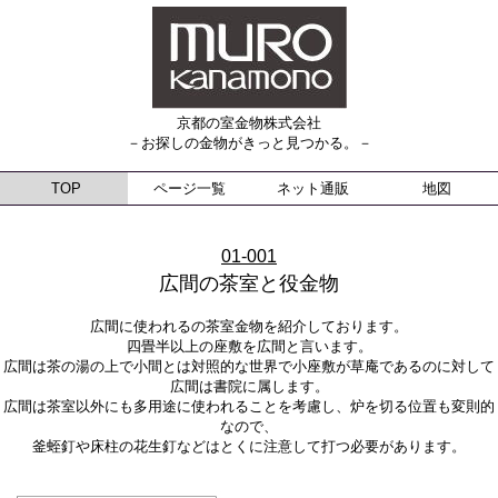
京都の室金物株式会社
－お探しの金物がきっと見つかる。－
TOP
ページ一覧
ネット通販
地図
01-001
広間の茶室と役金物
広間に使われるの茶室金物を紹介しております。
四畳半以上の座敷を広間と言います。
広間は茶の湯の上で小間とは対照的な世界で小座敷が草庵であるのに対して
広間は書院に属します。
広間は茶室以外にも多用途に使われることを考慮し、炉を切る位置も変則的
なので、
釜蛭釘や床柱の花生釘などはとくに注意して打つ必要があります。