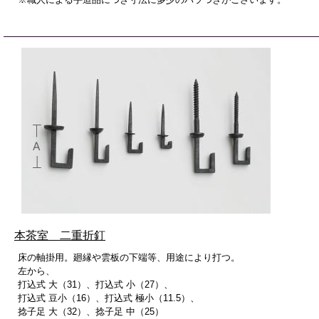
本茶室 二重折釘
床の軸掛用。廻縁や雲板の下端等、用途により打つ。
左から、
打込式 大（31）、打込式 小（27）、
打込式 豆小（16）、打込式 極小（11.5）、
捻子足 大（32）、捻子足 中（25）