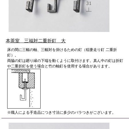
本茶室 三福対二重折釘 大
床の間に三幅の軸、三幅対を掛けるための釘（稲妻走り釘 二重折
釘）。
両脇の釘は廻り縁の下端を動くように取付けます。真ん中の釘は折釘
や二重折釘を使う場合と竹の軸釘を使用する場合があります。
※職人による手造品につき寸法に多少のバラつきがございます。