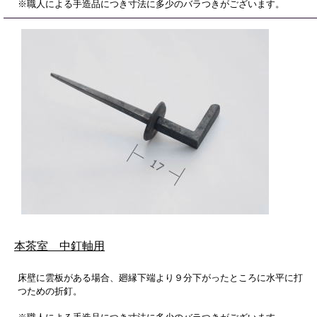
※職人による手造品につき寸法に多少のバラつきがございます。
本茶室 中釘軸用
床壁に雲板がある場合、廻縁下端より９分下がったところに水平に打
つための折釘。