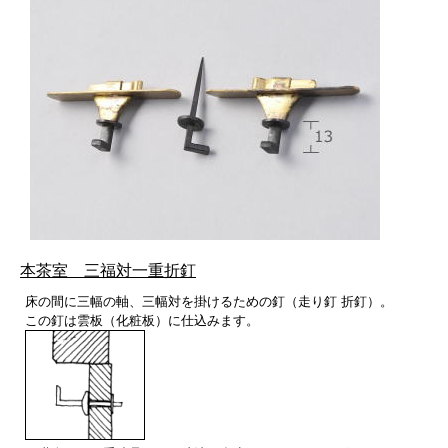
本茶室 三福対一重折釘
床の間に三幅の軸、三幅対を掛けるための釘（走り釘 折釘）。
この釘は雲板（化粧板）に仕込みます。