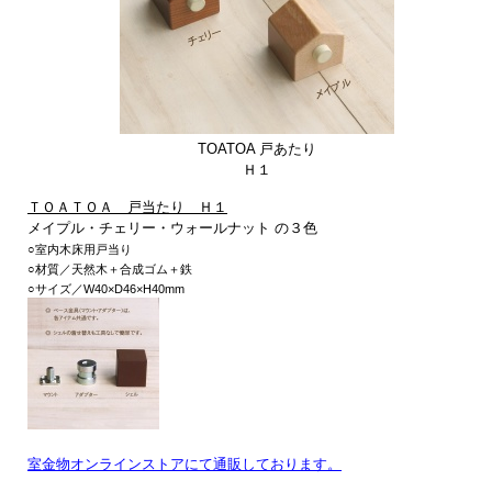
TOATOA 戸あたり
Ｈ１
ＴＯＡＴＯＡ 戸当たり Ｈ１
メイプル・チェリー・ウォールナット
の３色
○室内木床用戸当り
○材質／天然木＋合成ゴム＋鉄
○サイズ／W40×D46×H40mm
室金物オンラインストアにて通販しております。