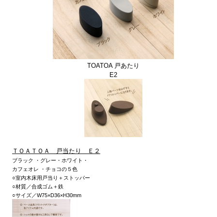
TOATOA 戸あたり
E2
ＴＯＡＴＯＡ 戸当たり Ｅ２
ブラック
・
グレー
・
ホワイト
・
カフェオレ
・
チョコ
の５色
○室内木床用戸当り＋ストッパー
○材質／合成ゴム＋鉄
○サイズ／W75×D36×H30mm