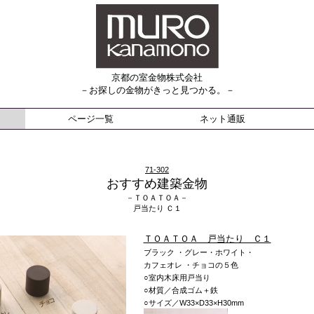
京都の室金物株式会社
－お探しの金物がきっと見つかる。－
ページ一覧
ネット通販
71-302
おすすめ建築金物
－ＴＯＡＴＯＡ－
戸当たり Ｃ１
ＴＯＡＴＯＡ 戸当たり Ｃ１
ブラック
・
グレー
・
ホワイト
・
カフェオレ
・
チョコ
の５色
○室内木床用戸当り
○材質／合成ゴム＋鉄
○サイズ／W33×D33×H30mm