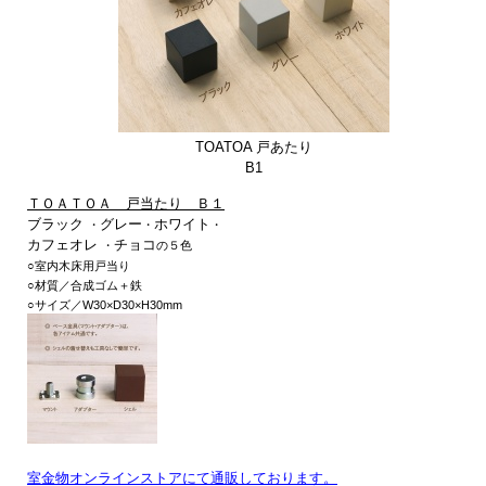
TOATOA 戸あたり
B1
ＴＯＡＴＯＡ 戸当たり Ｂ１
ブラック
グレー
ホワイト
・
・
・
カフェオレ
チョコ
・
の５色
○室内木床用戸当り
○材質／合成ゴム＋鉄
○サイズ／W30×D30×H30mm
室金物オンラインストアにて通販しております。