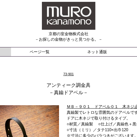
京都の室金物株式会社
－お探しの金物がきっと見つかる。－
ページ一覧
ネット通販
73-901
アンティーク調金具
－真鍮ドアベル－
ＭＢ－９０１ ドアベル０１ 木ネジ
真鍮製でレトロな雰囲気のドアベルで
ドアに木ネジで取り付けるタイプ。
○材質／真鍮製 ○仕上げ／真鍮色＋黒
○寸法（ミリ）／タテ110×出巾120
※寸法に多少のバラつきがございます