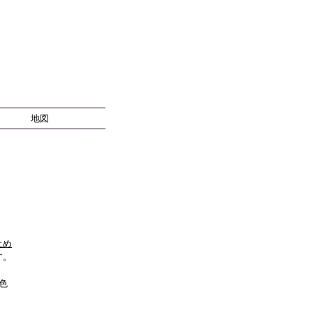
地図
止め
す。
色
。