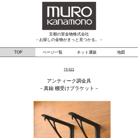
京都の室金物株式会社
－お探しの金物がきっと見つかる。－
TOP
ページ一覧
ネット通販
地図
73-521
アンティーク調金具
－真鍮 棚受けブラケット－