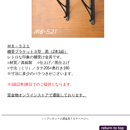
ＭＢ－５２１
棚受ブラケット３型 黒（2本1組）
レトロな印象の棚受け金具です。
○材質／真鍮製 ○仕上げ／黒仕上げ
○寸法（ミリ）／タテ205×奥行き180
※寸法に多少のバラつきがございます。
※1組(2本)単位でのご提供となります。
室金物オンラインストアで通販しております。
＞＞アンティーク調金具ＴＯＰページへ