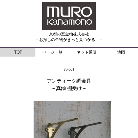
京都の室金物株式会社
－お探しの金物がきっと見つかる。－
TOP
ページ一覧
ネット通販
地図
73-501
アンティーク調金具
－真鍮 棚受け－