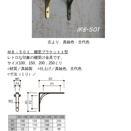
左より、真鍮色・古代色
ＭＢ－５０１ 棚受ブラケット１型
レトロな印象の棚受け金具です。
サイズ100、150、200，250ミリ
○材質／真鍮製 ○仕上げ／真鍮色、古代色
○寸法（ミリ）／