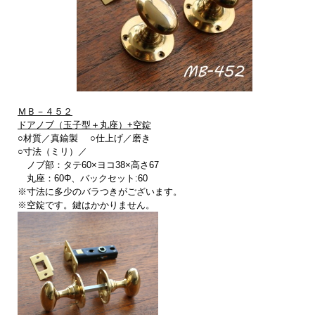
ＭＢ－４５２
ドアノブ（玉子型＋丸座）+空錠
○材質／真鍮製 ○仕上げ／磨き
○寸法（ミリ）／
ノブ部：タテ60×ヨコ38×高さ67
丸座：60Φ、バックセット:60
※寸法に多少のバラつきがございます。
※空錠です。鍵はかかりません。