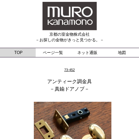
京都の室金物株式会社
－お探しの金物がきっと見つかる。－
TOP
ページ一覧
ネット通販
地図
73-452
アンティーク調金具
－真鍮ドアノブ－