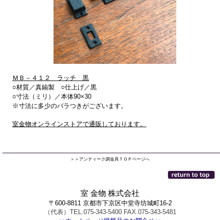
ＭＢ－４１２ ラッチ 黒
○材質／真鍮製 ○仕上げ／黒
○寸法（ミリ）／本体90×30
※寸法に多少のバラつきがございます。
室金物オンラインストアで通販しております。
＞＞アンティーク調金具ＴＯＰページへ
室 金物 株式会社
〒600-8811 京都市下京区中堂寺坊城町16-2
（代表）TEL.075-343-5400 FAX.075-343-5481