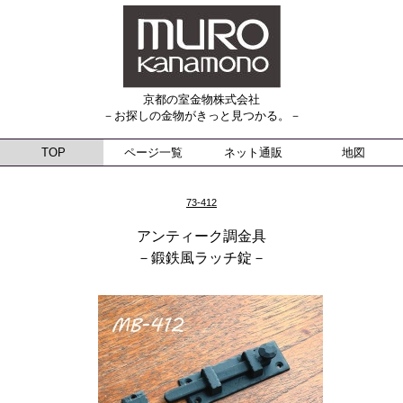
京都の室金物株式会社
－お探しの金物がきっと見つかる。－
TOP
ページ一覧
ネット通販
地図
73-412
アンティーク調金具
－鍛鉄風ラッチ錠－