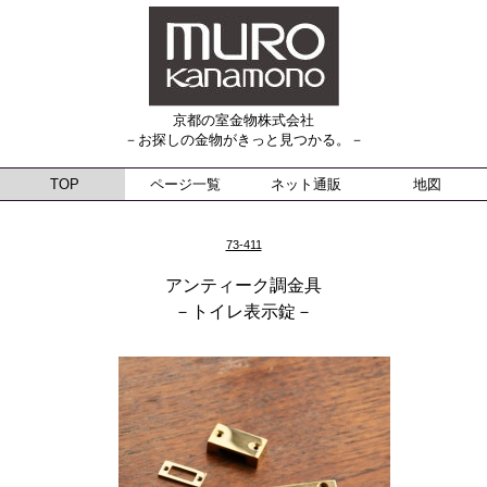
京都の室金物株式会社
－お探しの金物がきっと見つかる。－
TOP
ページ一覧
ネット通販
地図
73-411
アンティーク調金具
－トイレ表示錠－