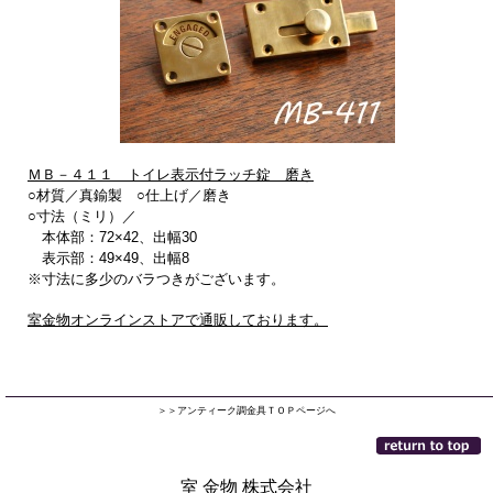
ＭＢ－４１１ トイレ表示付ラッチ錠 磨き
○材質／真鍮製 ○仕上げ／磨き
○寸法（ミリ）／
本体部：72×42、出幅30
表示部：49×49、出幅8
※寸法に多少のバラつきがございます。
室金物オンラインストアで通販しております。
＞＞アンティーク調金具ＴＯＰページへ
室 金物 株式会社