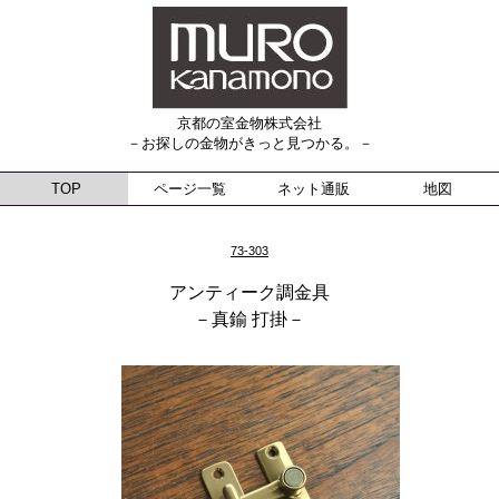
京都の室金物株式会社
－お探しの金物がきっと見つかる。－
TOP
ページ一覧
ネット通販
地図
73-303
アンティーク調金具
－真鍮 打掛－