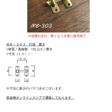
※在庫わずか。無くなり次第に販売終了
。
ＭＢ－３０３ 打掛 磨き
○材質／真鍮製 ○仕上げ／磨き
○寸法（ミリ）／
※寸法に多少のバラつきがございます。
室金物オンラインストアで通販しております。