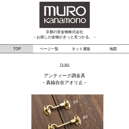
京都の室金物株式会社
－お探しの金物がきっと見つかる。－
TOP
ページ一覧
ネット通販
地図
73-301
アンティーク調金具
－真鍮自在アオリ止－