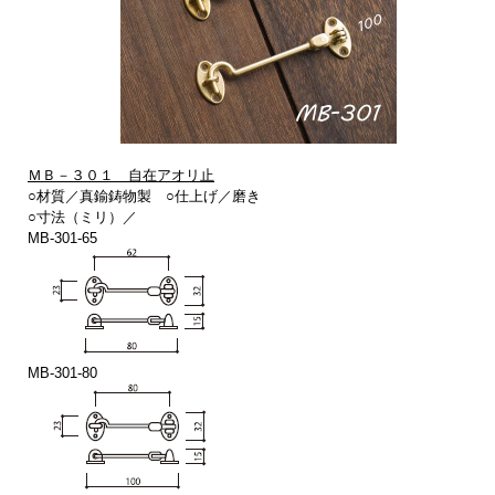
ＭＢ－３０１ 自在アオリ止
○材質／真鍮鋳物製 ○仕上げ／磨き
○寸法（ミリ）／
MB-301-65
MB-301-80