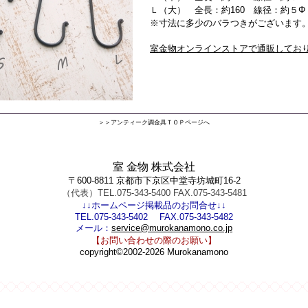
Ｌ（大） 全長：約160 線径：約５Φ
※寸法に多少のバラつきがございます
室金物オンラインストアで通販してお
＞＞アンティーク調金具ＴＯＰページへ
室 金物 株式会社
〒600-8811 京都市下京区中堂寺坊城町16-2
（代表）TEL.075-343-5400 FAX.075-343-5481
↓↓ホームページ掲載品のお問合せ↓↓
TEL.075-343-5402 FAX.075-343-5482
メール：
service@murokanamono.co.jp
【お問い合わせの際のお願い】
copyright©2002-2026 Murokanamono