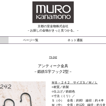
京都の室金物株式会社
－お探しの金物がきっと見つかる。－
ページ一覧
ネット通販
73-242
アンティーク金具
－鍛鉄S字フック2型－
ＭＢ－２４２ サイズＳ／Ｍ／Ｌ
○材質／鉄製
○仕上げ／鉄錆色
○寸法（ミリ）／
Ｓ（小） 全長：約80 線径：約４Φ
Ｍ（中） 全長：約120 線径：約５Φ