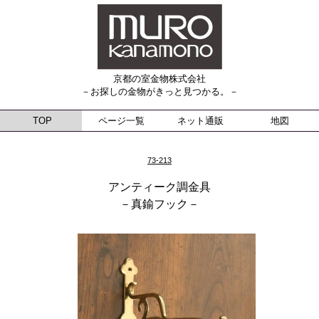
京都の室金物株式会社
－お探しの金物がきっと見つかる。－
TOP
ページ一覧
ネット通販
地図
73-213
アンティーク調金具
－真鍮フック－