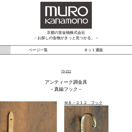
京都の室金物株式会社
－お探しの金物がきっと見つかる。－
ページ一覧
ネット通販
73-212
アンティーク調金具
－真鍮フック－
ＭＢ－２１２ フック