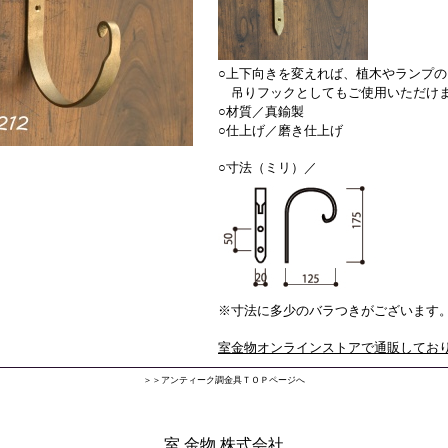
○上下向きを変えれば、植木やランプの
吊りフックとしてもご使用いただけ
○材質／真鍮製
○仕上げ／
磨き仕上げ
○寸法（ミリ）／
※寸法に多少のバラつきがございます
室金物オンラインストアで通販してお
＞＞アンティーク調金具ＴＯＰページへ
室 金物 株式会社