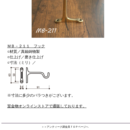
ＭＢ－２１１ フック
○材質／真鍮鋳物製
○仕上げ／
磨き仕上げ
○寸法（ミリ）／
※寸法に多少のバラつきがございます。
室金物オンラインストアで通販しております。
＞＞アンティーク調金具ＴＯＰページへ