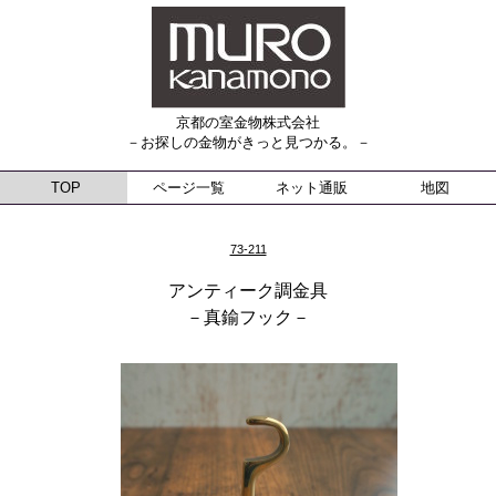
京都の室金物株式会社
－お探しの金物がきっと見つかる。－
TOP
ページ一覧
ネット通販
地図
73-211
アンティーク調金具
－真鍮フック－