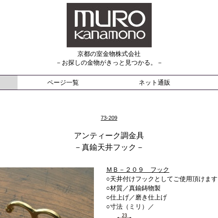
京都の室金物株式会社
－お探しの金物がきっと見つかる。－
ページ一覧
ネット通販
73-209
アンティーク調金具
－真鍮天井フック－
ＭＢ－２０９ フック
○天井付けフックとしてご使用頂けます
○材質／真鍮鋳物製
○仕上げ／
磨き仕上げ
○寸法（ミリ）／