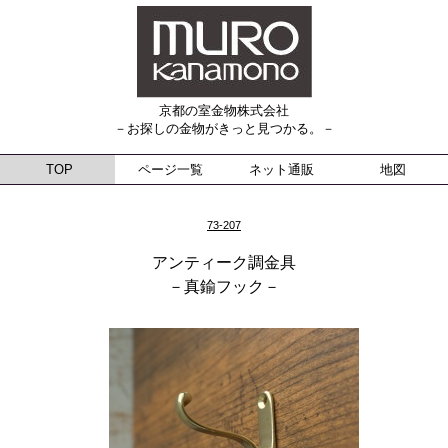
京都の室金物株式会社
－お探しの金物がきっと見つかる。－
TOP
ページ一覧
ネット通販
地図
73-207
アンティーク調金具
－真鍮フック－