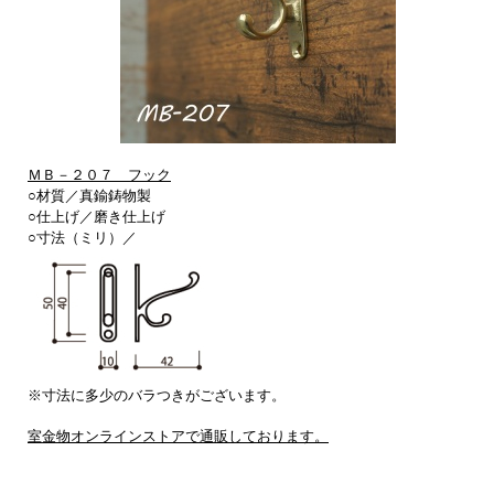
ＭＢ－２０７ フック
○材質／真鍮鋳物製
○仕上げ／
磨き仕上げ
○寸法（ミリ）／
※寸法に多少のバラつきがございます。
室金物オンラインストアで通販しております。