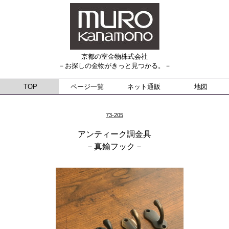
京都の室金物株式会社
－お探しの金物がきっと見つかる。－
TOP
ページ一覧
ネット通販
地図
73-205
アンティーク調金具
－真鍮フック－