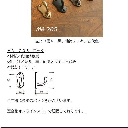
左より磨き、黒、仙徳メッキ、古代色
ＭＢ－２０５ フック
○材質／真鍮鋳物製
○仕上げ／
磨き、黒、仙徳メッキ、古代色
○寸法（ミリ）／
※寸法に多少のバラつきがございます。
室金物オンラインストアで通販しております。