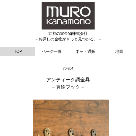
京都の室金物株式会社
－お探しの金物がきっと見つかる。－
TOP
ページ一覧
ネット通販
地図
73-204
アンティーク調金具
－真鍮フック－