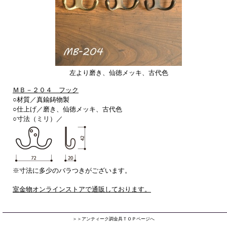
左より磨き、仙徳メッキ、古代色
ＭＢ－２０４ フック
○材質／真鍮鋳物製
○仕上げ／
磨き、仙徳メッキ、古代色
○寸法（ミリ）／
※寸法に多少のバラつきがございます。
室金物オンラインストアで通販しております。
＞＞アンティーク調金具ＴＯＰページへ