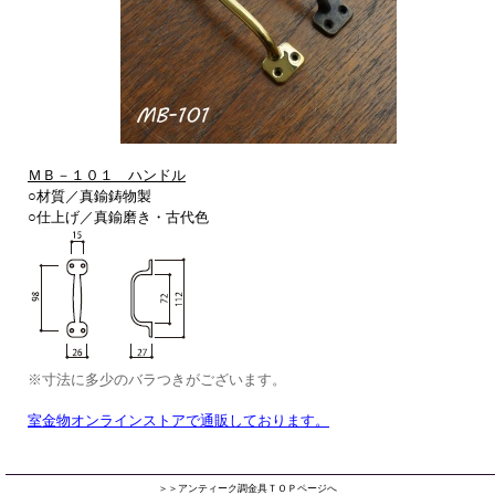
ＭＢ－１０１ ハンドル
○材質／真鍮鋳物製
○仕上げ／真鍮磨き・古代色
※寸法に多少のバラつきがございます。
室金物オンラインストアで通販しております。
＞＞アンティーク調金具ＴＯＰページへ