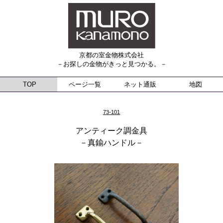
京都の室金物株式会社
－お探しの金物がきっと見つかる。－
TOP
ページ一覧
ネット通販
地図
73-101
アンティーク調金具
－真鍮ハンドル－