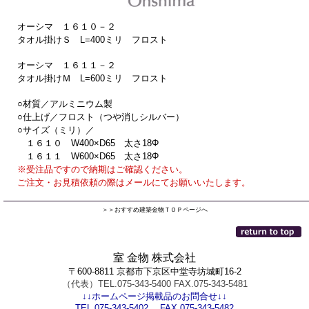
オーシマ １６１０－２
タオル掛けＳ L=400ミリ フロスト
オーシマ １６１１－２
タオル掛けＭ L=600ミリ フロスト
○材質／アルミニウム製
○仕上げ／フロスト（つや消しシルバー）
○サイズ（ミリ）／
１６１０ W400×D65 太さ18Φ
１６１１ W600×D65 太さ18Φ
※受注品ですので納期はご確認ください。
ご注文・お見積依頼の際はメールにてお願いいたします。
＞＞おすすめ建築金物ＴＯＰページへ
室 金物 株式会社
〒600-8811 京都市下京区中堂寺坊城町16-2
（代表）TEL.075-343-5400 FAX.075-343-5481
↓↓ホームページ掲載品のお問合せ↓↓
TEL.075-343-5402 FAX.075-343-5482