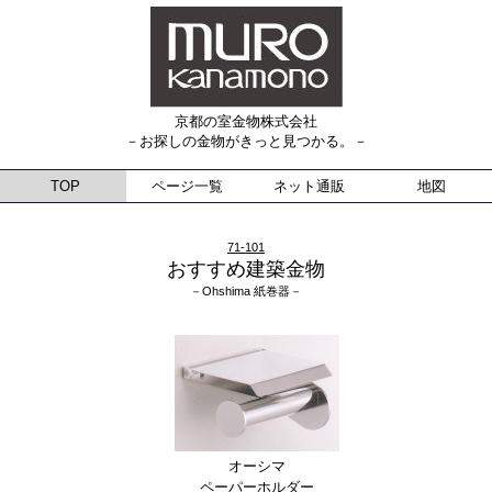
京都の室金物株式会社
－お探しの金物がきっと見つかる。－
TOP
ページ一覧
ネット通販
地図
71-101
おすすめ建築金物
－Ohshima 紙巻器－
オーシマ
ペーパーホルダー