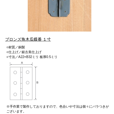
ブロンズ角木瓜蝶番 １寸
○材質／銅製
○仕上げ／銀古美仕上げ
○寸法／A22×B32ミリ 板厚0.5ミリ
※手作業で製作しておりますので、色合いや寸法は個々にバラつきが
ございます。