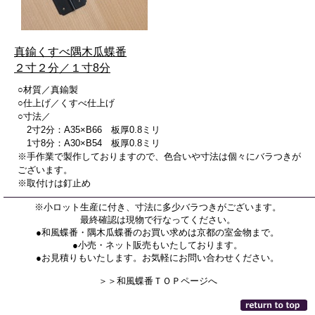
真鍮くすべ隅木瓜蝶番
２寸２分／１寸8分
○材質／真鍮製
○仕上げ／くすべ仕上げ
○寸法／
2寸2分：A35×B66 板厚0.8ミリ
1寸8分：A30×B54 板厚0.8ミリ
※手作業で製作しておりますので、色合いや寸法は個々にバラつきが
ございます。
※取付けは釘止め
※小ロット生産に付き、寸法に多少バラつきがございます。
最終確認は現物で行なってください。
●和風蝶番・隅木瓜蝶番のお買い求めは京都の室金物まで。
●小売・ネット販売もいたしております。
●お見積りもいたします。お気軽にお問い合わせください。
＞＞和風蝶番ＴＯＰページへ