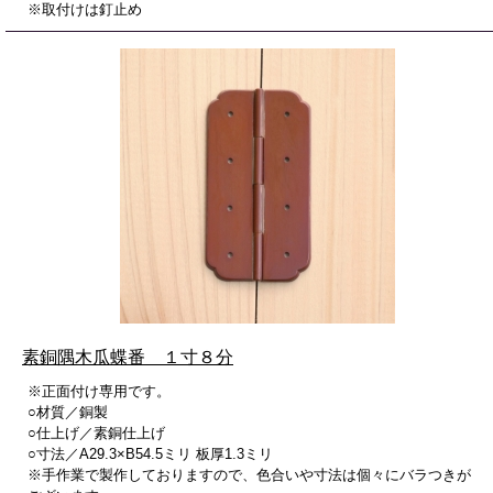
※取付けは釘止め
素銅隅木瓜蝶番 １寸８分
※正面付け専用です。
○材質／銅製
○仕上げ／素銅仕上げ
○寸法／A29.3×B54.5ミリ 板厚1.3ミリ
※手作業で製作しておりますので、色合いや寸法は個々にバラつきが