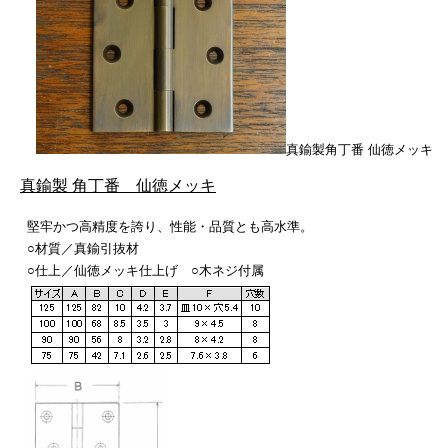
真鍮製角丁番
仙徳メッキ
真鍮製 角丁番 仙徳メッキ
堅牢かつ高精度を誇り、性能・品質とも高水準。
○材質／真鍮引抜材
○仕上／仙徳メッキ仕上げ ○木ネジ付属