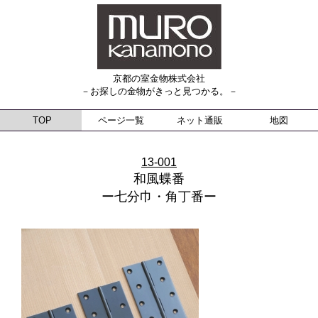
京都の室金物株式会社
－お探しの金物がきっと見つかる。－
TOP
ページ一覧
ネット通販
地図
13-001
和風蝶番
ー七分巾・角丁番ー