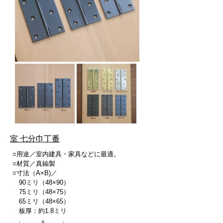
室 七分巾丁番
○用途／室内建具・家具などに最適。
○材質／真鍮製
○寸法（A×B)／
90ミリ（48×90）
75ミリ（48×75）
65ミリ（48×65）
板厚：約1.8ミリ