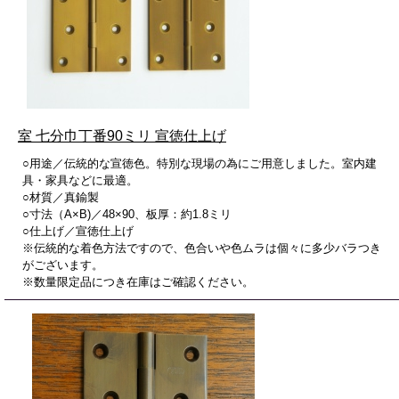
室 七分巾丁番90ミリ 宣徳仕上げ
○用途／伝統的な宣徳色。特別な現場の為にご用意しました。室内建
具・家具などに最適。
○材質／真鍮製
○寸法（A×B)／48×90、板厚：約1.8ミリ
○仕上げ／宣徳仕上げ
※伝統的な着色方法ですので、色合いや色ムラは個々に多少バラつき
がございます。
※数量限定品につき在庫はご確認ください。