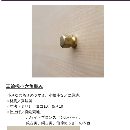
真鍮極小六角撮み
小さな六角形のツマミ。小抽斗などに最適。
○材質／真鍮製
○寸法（ミリ）／ヨコ10、高さ10
○仕上げ／真鍮素地、
ホワイトブロンズ（シルバー）、
銀古美、銅古美、仙徳めっき の５色