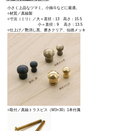
小さく上品なツマミ。小抽斗などに最適。
○材質／真鍮製
○寸法（ミリ）／大＝直径：13 高さ：15.5
小＝直径：9 高さ：13.5
○仕上げ／艶消し黒、磨きクリア、仙徳メッキ
○取付／真鍮トラスビス（M3×30）1本付属