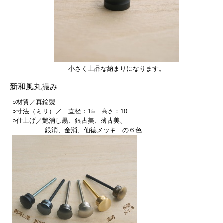
小さく上品な納まりになります。
新和風丸撮み
○材質／真鍮製
○寸法（ミリ）／ 直径：15 高さ：10
○仕上げ／艶消し黒、銀古美、薄古美、
銀消、金消、仙徳メッキ の６色