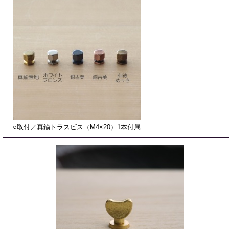
○取付／真鍮トラスビス（M4×20）1本付属