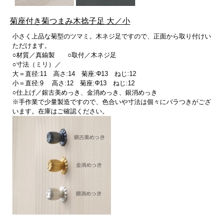
菊座付き菊つまみ木捻子足 大／小
小さく上品な菊型のツマミ。木ネジ足ですので、正面から取り付けい
ただけます。
○材質／真鍮製 ○取付／木ネジ足
○寸法（ミリ）／
大＝直径:11 高さ:14 菊座:Φ13 ねじ:12
小＝直径:9 高さ:12 菊座:Φ13 ねじ:12
○仕上げ／銀古美めっき、金消めっき、銀消めっき
※手作業で少量製造ですので、色合いや寸法は個々にバラつきがござ
います。在庫はご確認ください。