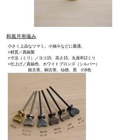
和風月形撮み
小さく上品なツマミ。小抽斗などに最適。
○材質／真鍮製
○寸法（ミリ）／ヨコ15、高さ15、丸座Φ12ミリ
○仕上げ／真鍮色、ホワイトブロンズ（シルバー）
銀古美、銅古美、仙徳、黒 の6色