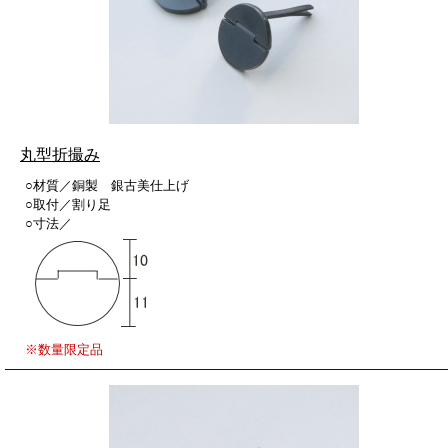
丸型折撮み
○材質／銅製 銀古美仕上げ
○取付／割り足
○寸法／
※数量限定品