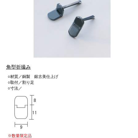
角型折撮み
○材質／銅製 銀古美仕上げ
○取付／割り足
○寸法／
※数量限定品