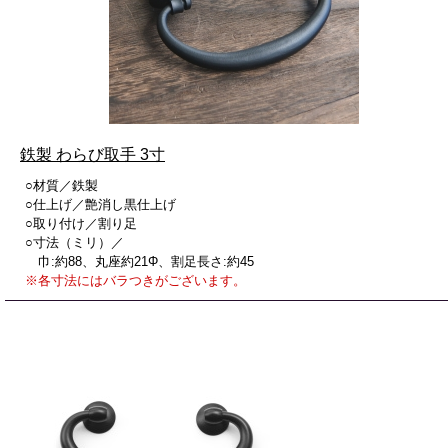
鉄製 わらび取手 3寸
○材質／鉄製
○仕上げ／艶消し黒仕上げ
○取り付け／割り足
○寸法（ミリ）／
巾:約88、丸座約21Φ、割足長さ:約45
※各寸法にはバラつきがございます。