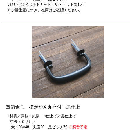
○取り付け／ボルトナット止め・ナット隠し付
※少量生産につき、在庫はご確認ください。
箪笥金具 櫛形かん丸座付 黒仕上
○材質／真鍮＋鉄製 ○仕上げ／黒仕上げ
○寸法（ミリ）／
大：98×48 丸座20 足ピッチ79
※廃番予定