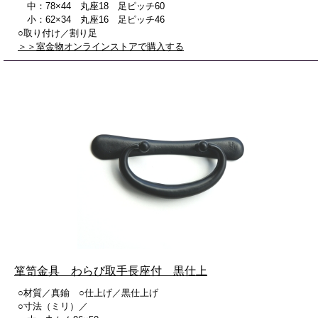
中：78×44 丸座18 足ピッチ60
小：62×34 丸座16 足ピッチ46
○取り付け／割り足
＞＞室金物オンラインストアで購入する
箪笥金具 わらび取手長座付 黒仕上
○材質／真鍮 ○仕上げ／黒仕上げ
○寸法（ミリ）／