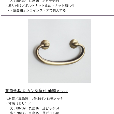
大：88×39 丸座16 足ピッチ54
○取り付け／ボルトナット止め・ナット隠し付
＞＞室金物オンラインストアで購入する
箪笥金具 丸カン丸座付 仙徳メッキ
○材質／真鍮製 ○仕上げ／仙徳メッキ
○寸法（ミリ）／
大：88×39 丸座16 足ピッチ54
小：78×36 丸座15 足ピッチ48