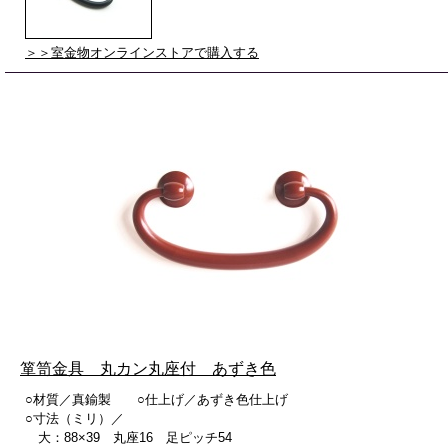
＞＞室金物オンラインストアで購入する
箪笥金具 丸カン丸座付 あずき色
○材質／真鍮製 ○仕上げ／あずき色仕上げ
○寸法（ミリ）／
大：88×39 丸座16 足ピッチ54