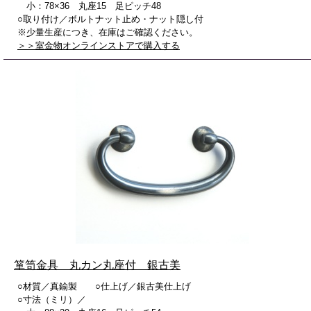
小：78×36 丸座15 足ピッチ48
○取り付け／ボルトナット止め・ナット隠し付
※少量生産につき、在庫はご確認ください。
＞＞室金物オンラインストアで購入する
箪笥金具 丸カン丸座付 銀古美
○材質／真鍮製 ○仕上げ／銀古美仕上げ
○寸法（ミリ）／