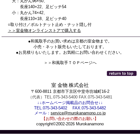
大：丸かん96×50、
長座140×22、足ピッチ54
小：丸かん74×42、
長座110×18、足ピッチ40
○取り付け／ボルトナット止め・ナット隠し付
＞＞室金物オンラインストアで購入する
●和風取手のお買い求めは京都の室金物まで。
小売・ネット販売もいたしております。
●お見積りもいたします。お気軽にお問い合わせください。
＞＞和風取手ＴＯＰページへ
室 金物 株式会社
〒600-8811 京都市下京区中堂寺坊城町16-2
（代表）TEL.075-343-5400 FAX.075-343-5481
↓↓ホームページ掲載品のお問合せ↓↓
TEL.075-343-5402 FAX.075-343-5482
メール：
service@murokanamono.co.jp
【お問い合わせの際のお願い】
copyright©2002-2026 Murokanamono