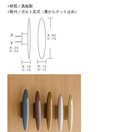
○材質／真鍮製
○取付／ボルト足式（裏からナット止め）