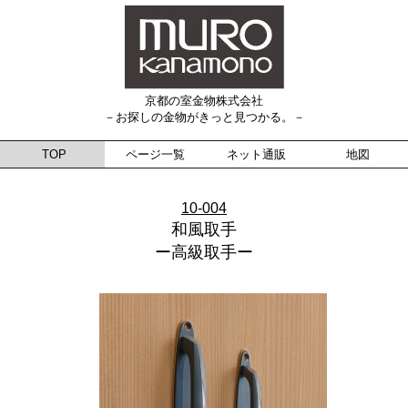
京都の室金物株式会社
－お探しの金物がきっと見つかる。－
TOP
ページ一覧
ネット通販
地図
10-004
和風取手
ー高級取手ー