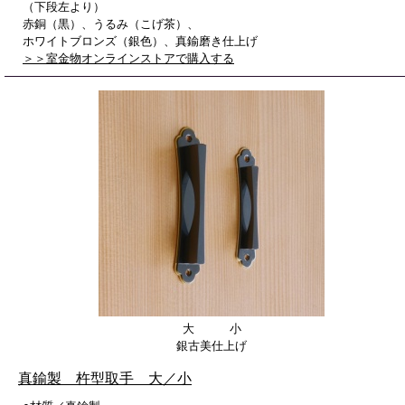
（下段左より）
赤銅（黒）、うるみ（こげ茶）、
ホワイトブロンズ（銀色）、真鍮磨き仕上げ
＞＞室金物オンラインストアで購入する
大 小
銀古美仕上げ
真鍮製 杵型取手 大／小