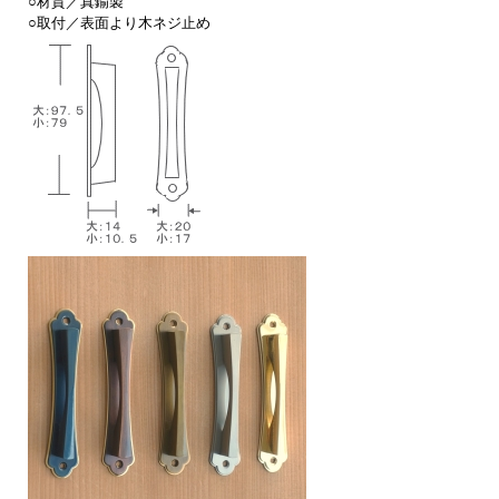
○材質／真鍮製
○取付／表面より木ネジ止め