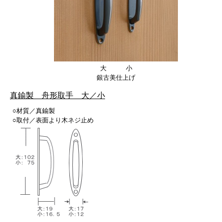
大 小
銀古美仕上げ
真鍮製 舟形取手 大／小
○材質／真鍮製
○取付／表面より木ネジ止め