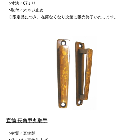
○寸法／67ミリ
○取付／木ネジ止め
※限定品につき、在庫なくなり次第に販売終了いたします。
宣徳 長角甲丸取手
○材質／真鍮製