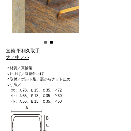
宣徳 平利久取手
大／中／小
○材質／真鍮製
○仕上げ／宣徳仕上げ
○取付／ボルト足、裏からナット止め
○寸法／
大：Ａ78、Ｂ15、Ｃ35、Ｐ72
中：Ａ65、Ｂ13、Ｃ35、Ｐ60
小：Ａ55、Ｂ13、Ｃ35、Ｐ50