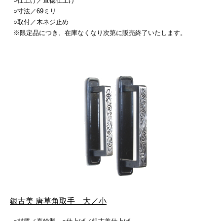
○仕上げ／宣徳仕上げ
○寸法／69ミリ
○取付／木ネジ止め
※限定品につき、在庫なくなり次第に販売終了いたします。
銀古美 唐草角取手 大／小