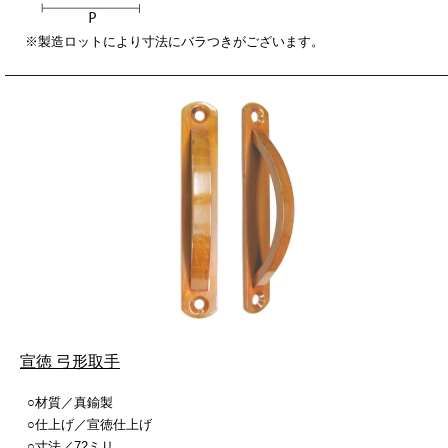
※製造ロットにより寸法にバラつきがございます。
宣徳 弓形取手
○材質／真鍮製
○仕上げ／宣徳仕上げ
○寸法／72ミリ