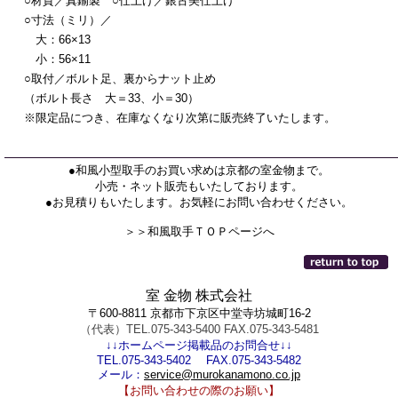
○材質／真鍮製 ○仕上げ／銀古美仕上げ
○寸法（ミリ）／
大：66×13
小：56×11
○取付／ボルト足、裏からナット止め
（ボルト長さ 大＝33、小＝30）
※限定品につき、在庫なくなり次第に販売終了いたします。
●和風小型取手のお買い求めは京都の室金物まで。
小売・ネット販売もいたしております。
●お見積りもいたします。お気軽にお問い合わせください。
＞＞和風取手ＴＯＰページへ
室 金物 株式会社
〒600-8811 京都市下京区中堂寺坊城町16-2
（代表）TEL.075-343-5400 FAX.075-343-5481
↓↓ホームページ掲載品のお問合せ↓↓
TEL.075-343-5402 FAX.075-343-5482
メール：
service@murokanamono.co.jp
【お問い合わせの際のお願い】