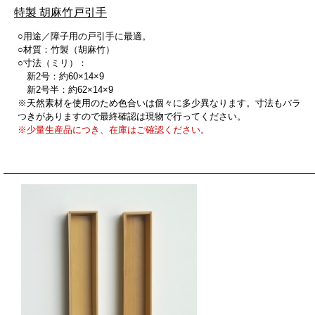
特製 胡麻竹戸引手
○用途／障子用の戸引手に最適。
○材質：竹製（胡麻竹）
○寸法（ミリ）：
新2号：約60×14×9
新2号半：約62×14×9
※天然素材を使用のため色合いは個々に多少異なります。寸法もバラ
つきがありますので最終確認は現物で行ってください。
※少量生産品につき、在庫はご確認ください。