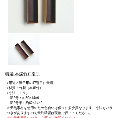
特製 本煤竹戸引手
○用途／障子用の戸引手に最適。
○材質：竹製（本煤竹）
○寸法（ミリ）：
新2号：約60×14×9
新2号半：約62×14×9
※天然素材を使用のため色合いは個々に多少異なります。寸法もバラ
つきがありますので最終確認は現物で行ってください。
※少量生産品につき、在庫はご確認ください。