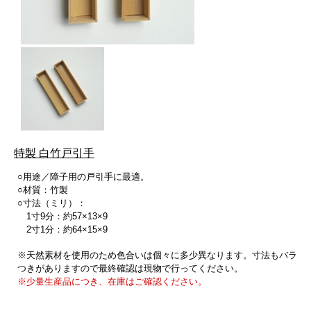
特製 白竹戸引手
○用途／障子用の戸引手に最適。
○材質：竹製
○寸法（ミリ）：
1寸9分：約57×13×9
2寸1分：約64×15×9
※天然素材を使用のため色合いは個々に多少異なります。寸法もバラ
つきがありますので最終確認は現物で行ってください。
※少量生産品につき、在庫はご確認ください。