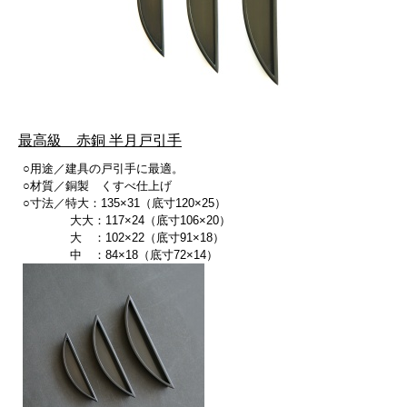
最高級 赤銅 半月戸引手
○用途／建具の戸引手に最適。
○材質／銅製 くすべ仕上げ
○寸法／特大：135×31（底寸120×25）
大大：117×24（底寸106×20）
大 ：102×22（底寸91×18）
中 ：84×18（底寸72×14）