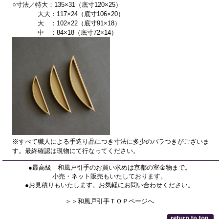
○寸法／特大：135×31（底寸120×25）
大大：117×24（底寸106×20）
大 ：102×22（底寸91×18）
中 ：84×18（底寸72×14）
※すべて職人による手造り品につき寸法に多少のバラつきがございま
す。最終確認は現物にて行なってください。
●最高級 和風戸引手のお買い求めは京都の室金物まで。
小売・ネット販売もいたしております。
●お見積りもいたします。お気軽にお問い合わせください。
＞＞和風戸引手ＴＯＰページへ