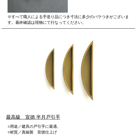
※すべて職人による手造り品につき寸法に多少のバラつきがございま
す。最終確認は現物にて行なってください。
最高級 宣徳 半月戸引手
○用途／建具の戸引手に最適。
○材質／真鍮製 宣徳仕上げ