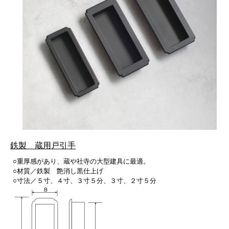
鉄製 蔵用戸引手
○重厚感があり、蔵や社寺の大型建具に最適。
○材質／鉄製 艶消し黒仕上げ
○寸法／５寸、４寸、３寸５分、３寸、２寸５分