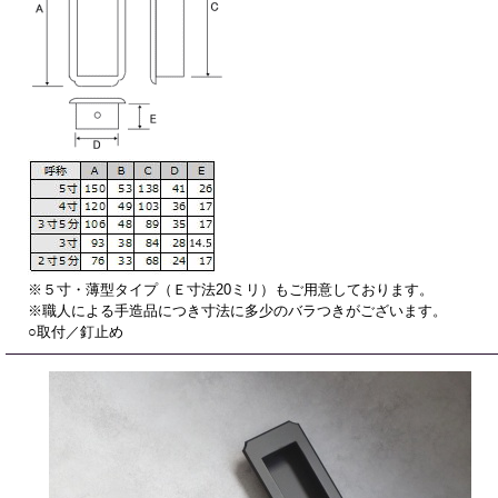
※５寸・薄型タイプ（Ｅ寸法20ミリ）もご用意しております。
※職人による手造品につき寸法に多少のバラつきがございます。
○取付／釘止め