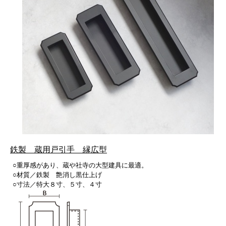
鉄製 蔵用戸引手 縁広型
○重厚感があり、蔵や社寺の大型建具に最適。
○材質／鉄製 艶消し黒仕上げ
○寸法／特大８寸、５寸、４寸