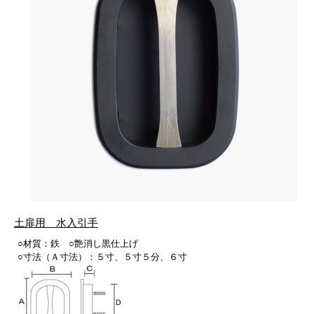
土扉用 水入引手
○材質：鉄 ○艶消し黒仕上げ
○寸法（Ａ寸法）：５寸、５寸５分、６寸