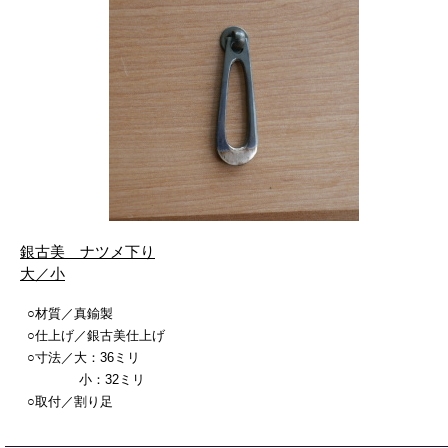
銀古美 ナツメ下り
大／小
○材質／真鍮製
○仕上げ／銀古美仕上げ
○寸法／大：36ミリ
小：32ミリ
○取付／割り足