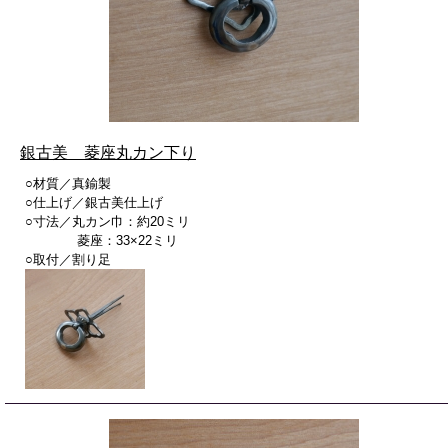
銀古美 菱座丸カン下り
○材質／真鍮製
○仕上げ／銀古美仕上げ
○寸法／丸カン巾：約20ミリ
菱座：33×22ミリ
○取付／割り足