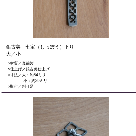
銀古美 七宝（しっぽう）下り
大／小
○材質／真鍮製
○仕上げ／銀古美仕上げ
○寸法／大：約54ミリ
小：約39ミリ
○取付／割り足