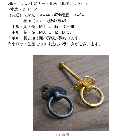
○取付／ボルト足ナット止め（真鍮ナット付）
○寸法（ミリ）／
（共通）丸かん：Ａ=44～47Φ程度、Ｂ=6Φ
菱座（大）：横54×縦43
ボルト足・長：M8、C=85、Ｄ＝48
ボルト足・短：M8、C=42、D=35
※ボルト長と短で頭の形状が異なります。
※小ロット生産につき寸法にバラつきがございます。