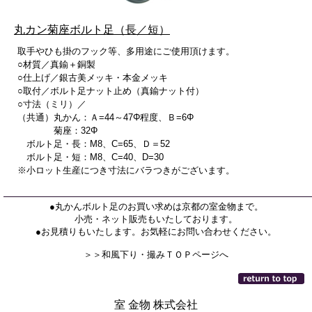
丸カン菊座ボルト足（長／短）
取手やひも掛のフック等、多用途にご使用頂けます。
○材質／真鍮＋銅製
○仕上げ／銀古美メッキ・本金メッキ
○取付／ボルト足ナット止め（真鍮ナット付）
○寸法（ミリ）／
（共通）丸かん：Ａ=44～47Φ程度、Ｂ=6Φ
菊座：32Φ
ボルト足・長：M8、C=65、Ｄ＝52
ボルト足・短：M8、C=40、D=30
※小ロット生産につき寸法にバラつきがございます。
●丸かんボルト足のお買い求めは京都の室金物まで。
小売・ネット販売もいたしております。
●お見積りもいたします。お気軽にお問い合わせください。
＞＞和風下り・撮みＴＯＰページへ
室 金物 株式会社