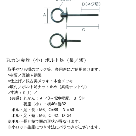
丸カン菱座（小）ボルト足（長／短）
取手やひも掛のフック等、多用途にご使用頂けます。
○材質／真鍮＋銅製
○仕上げ／銀古美メッキ・本金メッキ
○取付／ボルト足ナット止め（真鍮ナット付）
○寸法（ミリ）／
（共通）丸かん：Ａ=40～42Φ程度、Ｂ=5Φ
菱座（小）：横46×縦32
ボルト足・長：M6、C=88、Ｄ＝53
ボルト足・短：M6、C=42、D=34
※ボルト長と短で頭の形状が異なります。
※小ロット生産につき寸法にバラつきがございます。