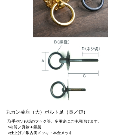
丸カン菱座（大）ボルト足（長／短）
取手やひも掛のフック等、多用途にご使用頂けます。
○材質／真鍮＋銅製
○仕上げ／銀古美メッキ・本金メッキ