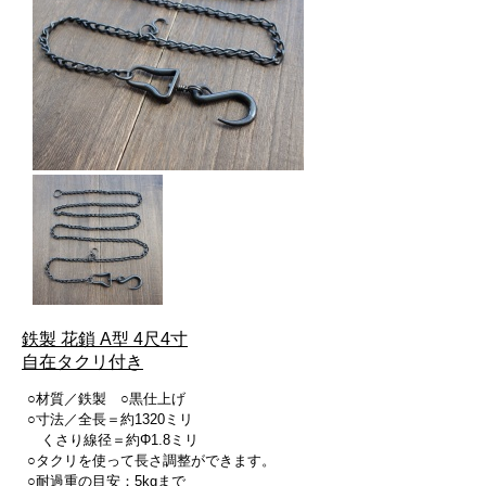
鉄製 花鎖 A型 4尺4寸
自在タクリ付き
○材質／鉄製 ○黒仕上げ
○寸法／全長＝約1320ミリ
くさり線径＝約Φ1.8ミリ
○タクリを使って長さ調整ができます。
○耐過重の目安：5kgまで