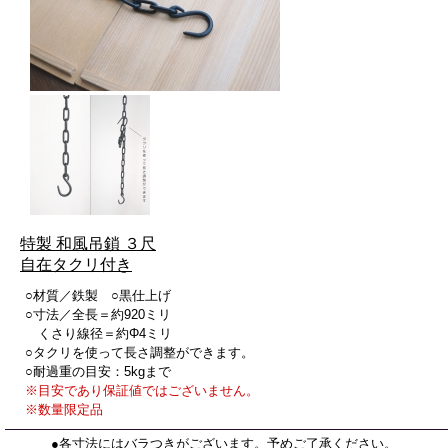
特製 和風吊鎖 ３尺
自在タクリ付き
○材質／鉄製 ○黒仕上げ
○寸法／全長＝約920ミリ
くさり線径＝約Φ4ミリ
○タクリを使って長さ調整ができます。
○耐過重の目安：5kgまで
※目安であり保証値ではございません。
※数量限定品
●
各寸法にはバラつきがございます。予めご了承ください。