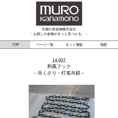
京都の室金物株式会社
－お探しの金物がきっと見つかる。－
TOP
ページ一覧
ネット通販
地図
14-007
和風フック
－吊くさり・灯篭吊鎖－