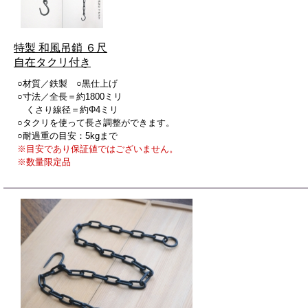
特製 和風吊鎖 ６尺
自在タクリ付き
○材質／鉄製 ○黒仕上げ
○寸法／全長＝約1800ミリ
くさり線径＝約Φ4ミリ
○タクリを使って長さ調整ができます。
○耐過重の目安：5kgまで
※目安であり保証値ではございません。
※数量限定品