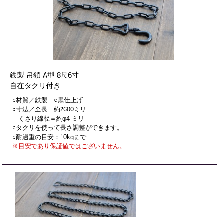
鉄製 吊鎖 A型 8尺6寸
自在タクリ付き
○材質／鉄製 ○黒仕上げ
○寸法／全長＝約2600ミリ
くさり線径＝約φ4 ミリ
○タクリを使って長さ調整ができます。
○耐過重の目安：10kgまで
※目安であり保証値ではございません。