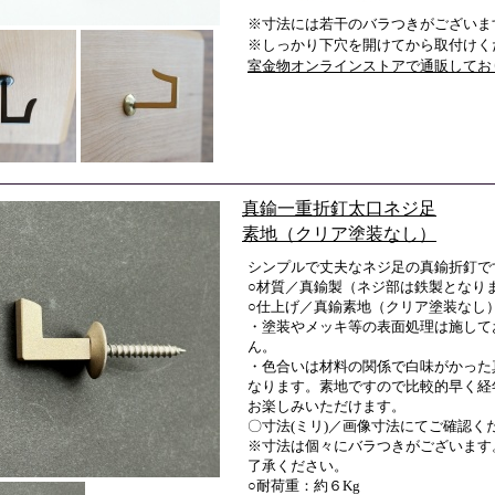
※寸法には若干のバラつきがございま
※しっかり下穴を開けてから取付けく
室金物オンラインストアで通販してお
真鍮一重折釘太口ネジ足
素地（クリア塗装なし）
シンプルで丈夫なネジ足の真鍮折釘で
○材質／真鍮製（ネジ部は鉄製となり
○仕上げ／真鍮素地（クリア塗装なし
・塗装やメッキ等の表面処理は施して
ん。
・色合いは材料の関係で白味がかった
なります。素地ですので比較的早く経
お楽しみいただけます。
〇寸法(ミリ)／画像寸法にてご確認く
※寸法は個々にバラつきがございます
了承ください。
○耐荷重：約６Kg