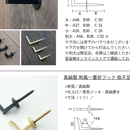
大：A48、B38 、C 50
中：A37、B38 、C 31
小：A26、B30 、C 26
別大：A56、B38、C32 ※
※寸法には若干のバラつきがございま
※下穴を開けてから打込んでください
※別大は限定品。在庫はご確認くださ
室金物オンラインストアで通販してお
真鍮製 和風一重折フック 捻子
○材質／真鍮製
○仕上げ／黒色メッキ・真鍮磨き
○寸法（ミリ）／