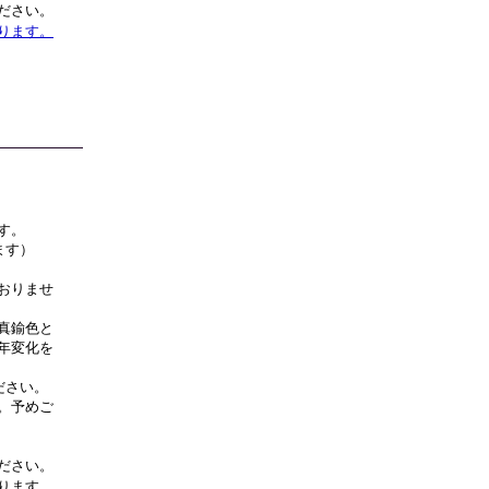
ださい。
ります。
す。
ます）
）
おりませ
真鍮色と
年変化を
ださい。
。予めご
ださい。
ります
。