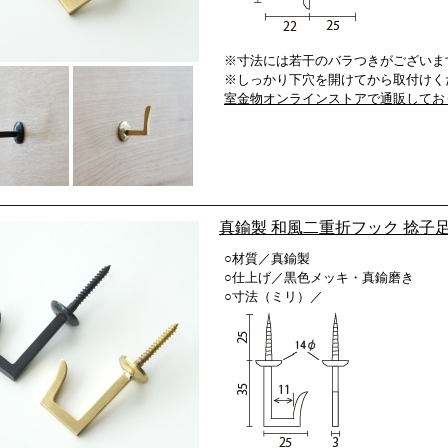
※寸法には若干のバラつきがございま
※しっかり下穴を開けてから取付けく
室金物オンラインストアで通販してお
真鍮製 和風二重折フック 捻子
○材質／真鍮製
○仕上げ／黒色メッキ・真鍮磨き
○寸法（ミリ）／