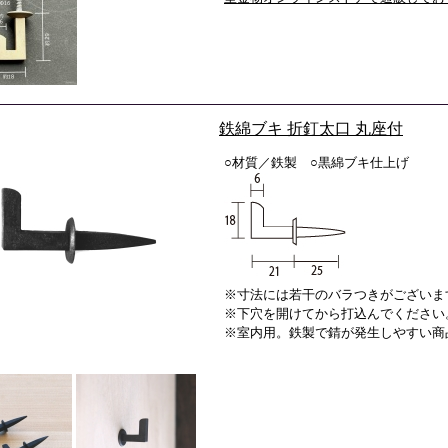
鉄綿ブキ 折釘太口 丸座付
○材質／鉄製 ○黒綿ブキ仕上げ
※寸法には若干のバラつきがございま
※下穴を開けてから打込んでください
※室内用。鉄製で錆が発生しやすい商