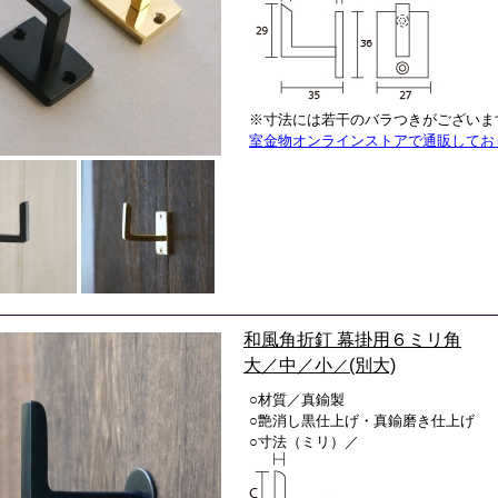
※寸法には若干のバラつきがございま
室金物オンラインストアで通販してお
和風角折釘 幕掛用６ミリ角
大／中／小
／
(別大)
○材質／真鍮製
○艶消し黒仕上げ・真鍮磨き仕上げ
○寸法（ミリ）／