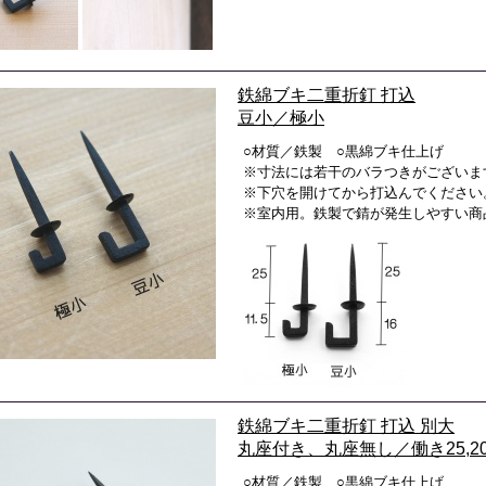
鉄綿ブキ二重折釘 打込
豆小／極小
○材質／鉄製 ○黒綿ブキ仕上げ
※寸法には若干のバラつきがございま
※下穴を開けてから打込んでください
※室内用。鉄製で錆が発生しやすい商
鉄綿ブキ二重折釘 打込 別大
丸座付き、丸座無し／働き25,20,
○材質／鉄製 ○黒綿ブキ仕上げ