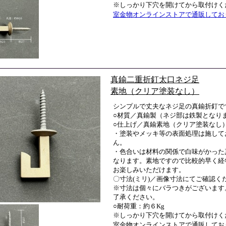
※しっかり下穴を開けてから取付けく
室金物オンラインストアで通販してお
真鍮二重折釘太口ネジ足
素地（クリア塗装なし）
シンプルで丈夫なネジ足の真鍮折釘で
○材質／真鍮製（ネジ部は鉄製となり
○仕上げ／真鍮素地（クリア塗装なし
・塗装やメッキ等の表面処理は施して
ん。
・色合いは材料の関係で白味がかった
なります。素地ですので比較的早く経
お楽しみいただけます。
〇寸法(ミリ)／画像寸法にてご確認く
※寸法は個々にバラつきがございます
了承ください。
○耐荷重：約６Kg
※しっかり下穴を開けてから取付けく
室金物オンラインストアで通販してお