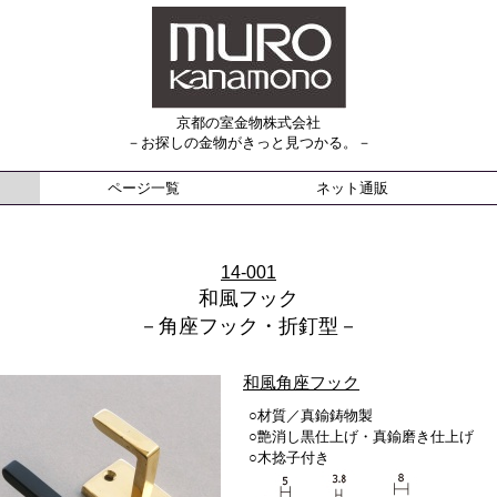
京都の室金物株式会社
－お探しの金物がきっと見つかる。－
ページ一覧
ネット通販
14-001
和風フック
－角座フック・折釘型－
和風角座フック
○材質／真鍮鋳物製
○艶消し黒仕上げ・真鍮磨き仕上げ
○木捻子付き