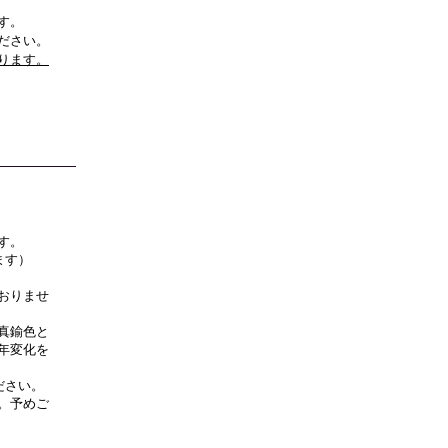
す。
ださい。
ります。
す。
ます）
）
おりませ
真鍮色と
年変化を
ださい。
。予めご