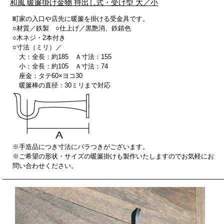
和風 暖簾掛け金物 持出し
式
・受け型 大／小
町家の入口や店先に暖簾を掛ける受金具です。
○材質／鉄製 ○仕上げ／黒艶消、鉄錆色
○木ネジ・2本付き
○寸法（ミリ）／
大：全長：約185 Ａ寸法：155
小：全長：約105 Ａ寸法：74
座金：タテ60×ヨコ30
暖簾棒の直径：30ミリまで対応
※手造品につき寸法にバラつきがございます。
※ご希望の形状・サイズの暖簾掛けも製作いたしますのでお気軽にお
問い合わせください。