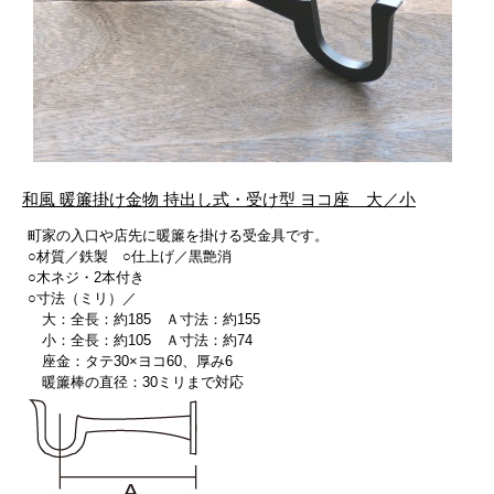
和風 暖簾掛け金物 持出し式・受け型 ヨコ座 大／小
町家の入口や店先に暖簾を掛ける受金具です。
○材質／鉄製 ○仕上げ／黒艶消
○木ネジ・2本付き
○寸法（ミリ）／
大：全長：約185 Ａ寸法：約155
小：全長：約105 Ａ寸法：約74
座金：タテ30×ヨコ60、厚み6
暖簾棒の直径：30ミリまで対応