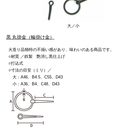
大／小
黒 丸掛金（輪掛け金）
火造り品独特の不揃い感があり、味わいのある商品です。
○材質 ／鉄製 艶消し黒仕上げ
○打込式
○寸法の目安（ミリ）／
大：A46、B4.5、C55、D43
小：A36、B4、C48、D43