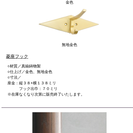
金色
無地金色
菱座フック
○材質／真鍮鋳物製
○仕上げ／金色、無地金色
○寸法／
座金：縦３８×横１３８ミリ
フック出巾：７０ミリ
※在庫なくなり次第に販売終了いたします。