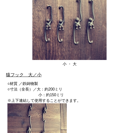
小 ・ 大
猿フック 大／小
○材質 ／鉄鋳物製
○寸法（全長）／大：約200ミリ
小：約150ミリ
※上下連結して使用することができます。