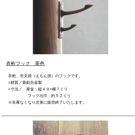
衣桁フック 茶色
衣桁、衣文掛（えもん掛）のフックです。
○材質／亜鉛合金製
○寸法／ 座金：縦４９×横７ミリ
フック出巾：約５２ミリ
※在庫なくなり次第に販売終了いたします。