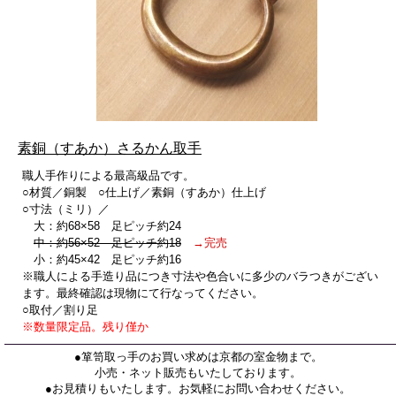
素銅（すあか）さるかん取手
職人手作りによる最高級品です。
○材質／銅製 ○仕上げ／素銅（すあか）仕上げ
○寸法（ミリ）／
大：約68×58 足ピッチ約24
中：約56×52 足ピッチ約18
→完売
小：約45×42 足ピッチ約16
※職人による手造り品につき寸法や色合いに多少のバラつきがござい
ます。最終確認は現物にて行なってください。
○取付／割り足
※数量限定品。残り僅か
●箪笥取っ手のお買い求めは京都の室金物まで。
小売・ネット販売もいたしております。
●お見積りもいたします。お気軽にお問い合わせください。