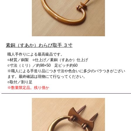
素銅（すあか）わらび取手 ３寸
職人手作りによる最高級品です。
○材質／銅製 ○仕上げ／素銅（すあか）仕上げ
○寸法（ミリ）／約98×50 足ピッチ約60
※職人による手造り品につき寸法や色合いに多少のバラつきがござい
ます。最終確認は現物にて行なってください。
○取付／割り足
※数量限定品。残り僅か