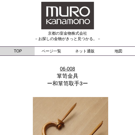
京都の室金物株式会社
－お探しの金物がきっと見つかる。－
TOP
ページ一覧
ネット通販
地図
06-008
箪笥金具
ー和箪笥取手3ー