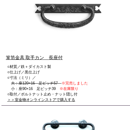
箪笥金具 取手カン 長座付
○材質／鉄＋ダイカスト製
○仕上げ／黒仕上げ
○寸法（ミリ）／
大：座120×16 足ピッチ57
※完売しました
小：座90×16 足ピッチ39
※在庫限り
○取付／ボルトナット止め・ナット隠し付
＞＞室金物オンラインストアで購入する