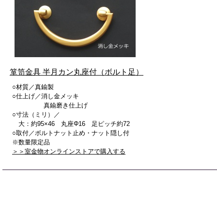
箪笥金具 半月カン丸座付（ボルト足）
○材質／真鍮製
○仕上げ／消し金メッキ
真鍮磨き仕上げ
○寸法（ミリ）／
大：約95×46 丸座Φ16 足ピッチ約72
○取付／ボルトナット止め・ナット隠し付
※数量限定品
＞＞室金物オンラインストアで購入する