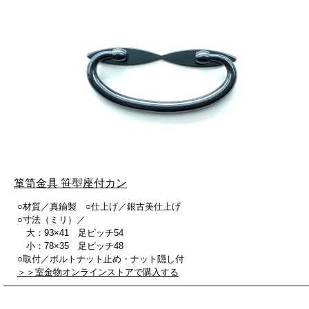
箪笥金具 笹型座付カン
○材質／真鍮製 ○仕上げ／銀古美仕上げ
○寸法（ミリ）／
大：93×41 足ピッチ54
小：78×35 足ピッチ48
○取付／ボルトナット止め・ナット隠し付
＞＞室金物オンラインストアで購入する