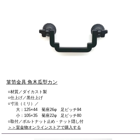
箪笥金具 角木瓜型カン
○材質／ダイカスト製
○仕上げ／黒仕上げ
○寸法（ミリ）／
大：125×44 菊座26φ 足ピッチ94
小：105×35 菊座22φ 足ピッチ80
○取付／ボルトナット止め・ナット隠し付
＞＞室金物オンラインストアで購入する