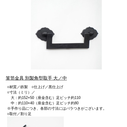
箪笥金具 別製角型取手 大／中
○材質／鉄製 ○仕上げ／黒仕上げ
○寸法（ミリ）／
大：約152×50（座金含む）足ピッチ約110
中：約110×40（座金含む）足ピッチ約80
※手作り品につき、各部の寸法にはバラつきがございます。
○取付／割り足