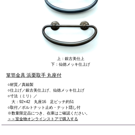
上：銀古美仕上
下：仙徳メッキ仕上げ
箪笥金具 浜栗取手 丸座付
○材質／真鍮製
○仕上げ／銀古美仕上げ、仙徳メッキ仕上げ
○寸法（ミリ）／
大：92×42 丸座16 足ピッチ約51
○取付／ボルトナット止め・ナット隠し付
※数量限定品につき、在庫はご確認ください。
＞＞室金物オンラインストアで購入する