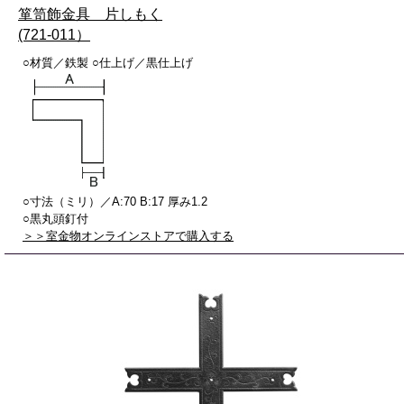
箪笥飾金具 片しもく
(721-011）
○材質／鉄製 ○仕上げ／黒仕上げ
○寸法（ミリ）／A:70 B:17 厚み1.2
○黒丸頭釘付
＞＞室金物オンラインストアで購入する