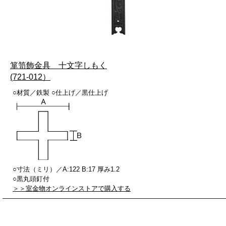
箪笥飾金具 十文字しもく
(721-012）
○材質／鉄製 ○仕上げ／黒仕上げ
○寸法（ミリ）／A:122 B:17 厚み1.2
○黒丸頭釘付
＞＞室金物オンラインストアで購入する