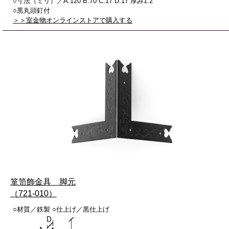
○寸法（ミリ）／A:120 B:70 C:17 D:17 厚み1.2
○黒丸頭釘付
＞＞室金物オンラインストアで購入する
箪笥飾金具 脚元
（721-010）
○材質／鉄製 ○仕上げ／黒仕上げ