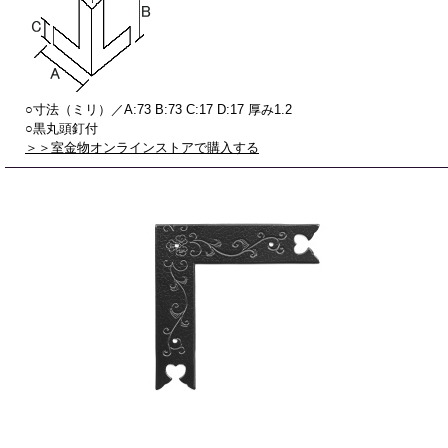
○寸法（ミリ）／A:73 B:73 C:17 D:17 厚み1.2
○黒丸頭釘付
＞＞室金物オンラインストアで購入する