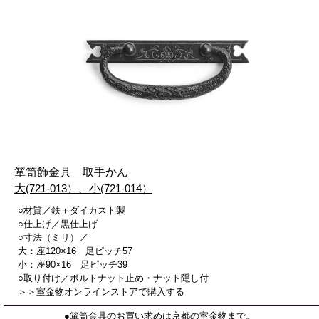
箪笥飾金具 取手かん
大
(721-013）
、小
(721-014）
○材質／鉄＋ダイカスト製
○仕上げ／黒仕上げ
○寸法（ミリ）／
大：座120×16 足ピッチ57
小：座90×16 足ピッチ39
○取り付け／ボルトナット止め・ナット隠し付
＞＞室金物オンラインストアで購入する
●箪笥金具のお買い求めは京都の室金物まで。