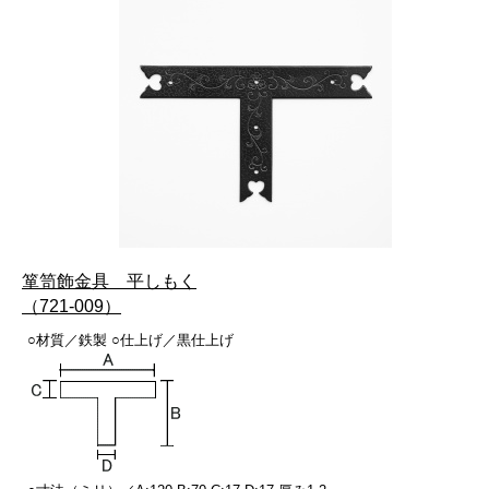
箪笥飾金具 平しもく
（721-009）
○材質／鉄製 ○仕上げ／黒仕上げ