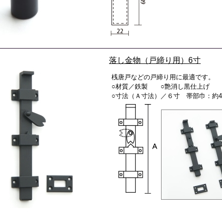
落し金物（戸締り用）6寸
桟唐戸などの戸締り用に最適です。
○材質／鉄製 ○艶消し黒仕上げ
○寸法（Ａ寸法）／６寸 帯部巾：約4