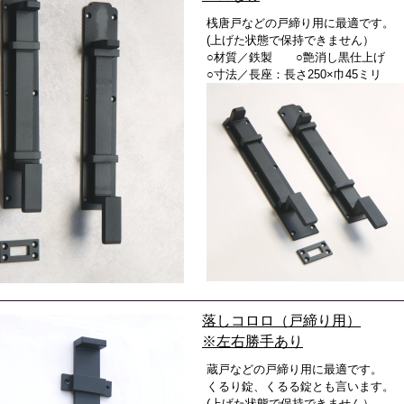
桟唐戸などの戸締り用に最適です。
(上げた状態で保持できません）
○材質／鉄製 ○艶消し黒仕上げ
○寸法／長座：長さ250×巾45ミリ
落しコロロ（戸締り用）
※左右勝手あり
蔵戸などの戸締り用に最適です。
くるり錠、くるる錠とも言います。
(上げた状態で保持できません）