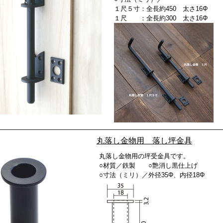
１尺５寸：全長約450 太さ16Φ
１尺 ：全長約300 太さ16Φ
丸落し金物用 落し坪金具
丸落し金物用の坪受金具です。
○材質／鉄製 ○艶消し黒仕上げ
○寸法（ミリ）／外径35Φ、内径18Φ