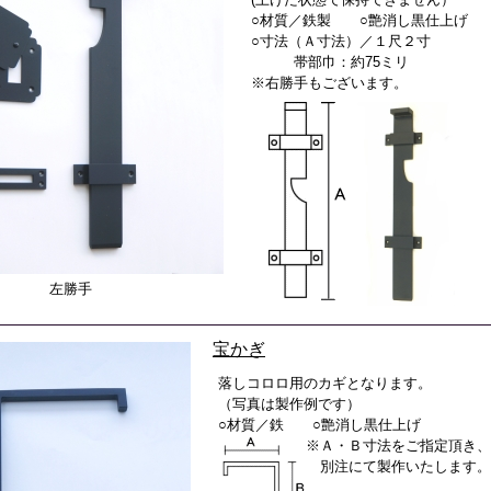
○材質／鉄製 ○艶消し黒仕上げ
○寸法（Ａ寸法）／１尺２寸
帯部巾：約75ミリ
※右勝手もございます。
左勝手
宝かぎ
落しコロロ用のカギとなります。
（写真は製作例です）
○材質／鉄 ○艶消し黒仕上げ
※Ａ・Ｂ寸法をご指定頂き、
別注にて製作いたします。