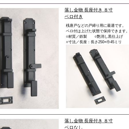
落し金物 長座付き ８寸
ベロ付き
桟唐戸などの戸締り用に最適です。
ベロ付は上げた状態で保持できます
○材質／鉄製 ○艶消し黒仕上げ
○寸法／長座：長さ250×巾45ミリ
落し金物 長座付き ８寸
ベロなし