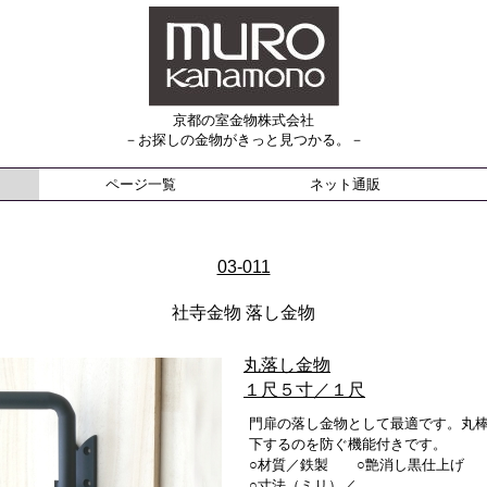
京都の室金物株式会社
－お探しの金物がきっと見つかる。－
ページ一覧
ネット通販
03-011
社寺金物 落し金物
丸落し金物
１尺５寸／１尺
門扉の落し金物として最適です。丸
下するのを防ぐ機能付きです。
○材質／鉄製 ○艶消し黒仕上げ
○寸法（ミリ）／