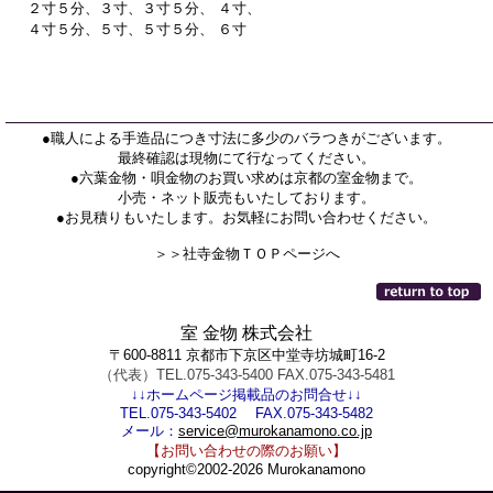
２寸５分、３寸、３寸５分、 ４寸、
４寸５分、５寸、５寸５分、 ６寸
●職人による手造品につき寸法に多少のバラつきがございます。
最終確認は現物にて行なってください。
●六葉金物・唄金物のお買い求めは京都の室金物まで。
小売・ネット販売もいたしております。
●お見積りもいたします。お気軽にお問い合わせください。
＞＞社寺金物ＴＯＰページへ
室 金物 株式会社
〒600-8811 京都市下京区中堂寺坊城町16-2
（代表）TEL.075-343-5400 FAX.075-343-5481
↓↓ホームページ掲載品のお問合せ↓↓
TEL.075-343-5402 FAX.075-343-5482
メール：
service@murokanamono.co.jp
【お問い合わせの際のお願い】
copyright©2002-2026 Murokanamono