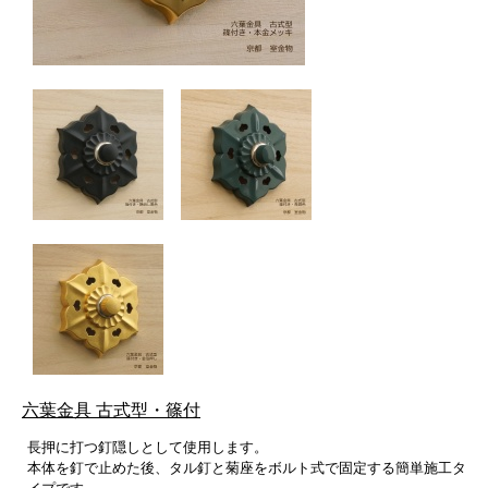
六葉金具 古式型・篠付
長押に打つ釘隠しとして使用します。
本体を釘で止めた後、タル釘と菊座をボルト式で固定する簡単施工タ