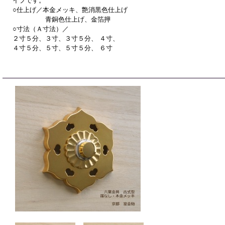
イプです。
○仕上げ／本金メッキ、艶消黒色仕上げ
青銅色仕上げ、金箔押
○寸法（Ａ寸法）／
２寸５分、３寸、３寸５分、 ４寸、
４寸５分、５寸、５寸５分、 ６寸