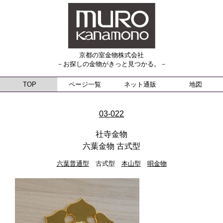
京都の室金物株式会社
－お探しの金物がきっと見つかる。－
TOP
ページ一覧
ネット通販
地図
03-022
社寺金物
六葉金物 古式型
六葉普通型
古式型
本山型
唄金物