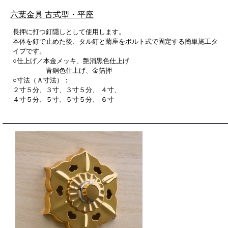
六葉金具 古式型・平座
長押に打つ釘隠しとして使用します。
本体を釘で止めた後、タル釘と菊座をボルト式で固定する簡単施工タ
イプです。
○仕上げ／本金メッキ、艶消黒色仕上げ
青銅色仕上げ、金箔押
○寸法（Ａ寸法）：
２寸５分、３寸、３寸５分、 ４寸、
４寸５分、５寸、５寸５分、 ６寸