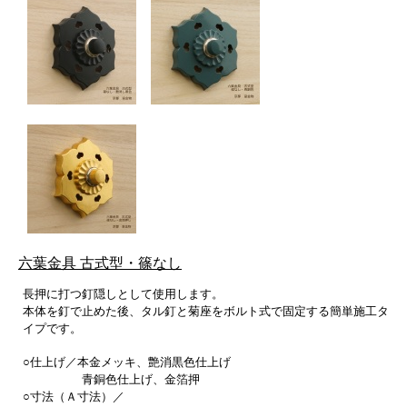
六葉金具 古式型・篠なし
長押に打つ釘隠しとして使用します。
本体を釘で止めた後、タル釘と菊座をボルト式で固定する簡単施工タ
イプです。
○仕上げ／本金メッキ、艶消黒色仕上げ
青銅色仕上げ、金箔押
○寸法（Ａ寸法）／